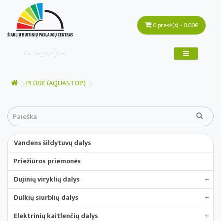
0 prekė(s) - 0.00€
Kategorijos
PLŪDĖ (AQUASTOP)
Vandens šildytuvų dalys
Priežiūros priemonės
Dujinių viryklių dalys
+
Dulkių siurblių dalys
+
Elektrinių kaitlenčių dalys
+