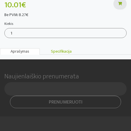
10.01€
Be PVM: 8.27€
Kiekis
Aprašymas
Specifikacija
Naujienlaiškio prenumerata
PRENUMERUOTI