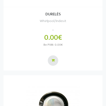
DURELĖS
Whirlpool/Indesit
..
0.00€
Be PVM: 0.00€