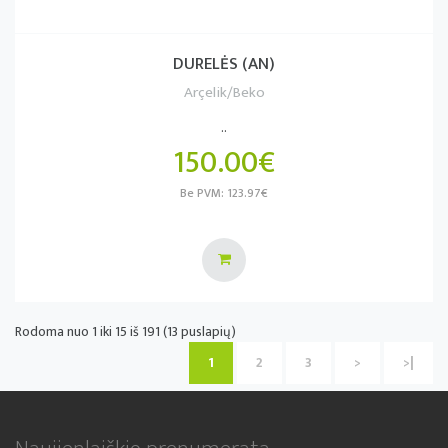
DURELĖS (AN)
Arçelik/Beko
..
150.00€
Be PVM: 123.97€
Rodoma nuo 1 iki 15 iš 191 (13 puslapių)
1
2
3
>
>|