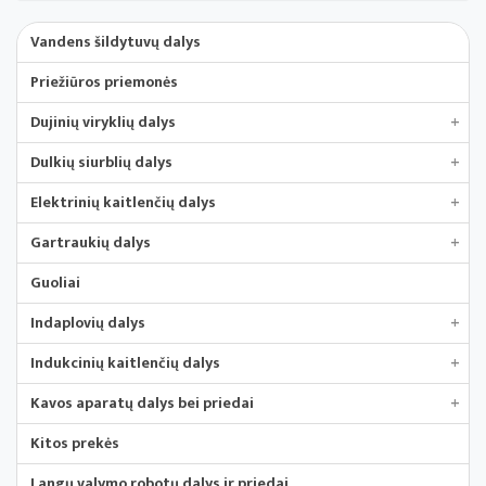
CANDY / HOOVER
Nauja
COM
Vandens šildytuvų dalys
Electrolux / AEG / ZANUSSI
Priežiūros priemonės
FAGOR
gorenje
Dujinių viryklių dalys
+
LG
Dulkių siurblių dalys
+
Miele
Panasonic
Elektrinių kaitlenčių dalys
+
SAMSUNG
Gartraukių dalys
+
SHARP
VESTEL
Guoliai
Whirlpool / Indesit / Ariston
Indaplovių dalys
+
Indukcinių kaitlenčių dalys
+
Kavos aparatų dalys bei priedai
+
Kitos prekės
Langų valymo robotų dalys ir priedai