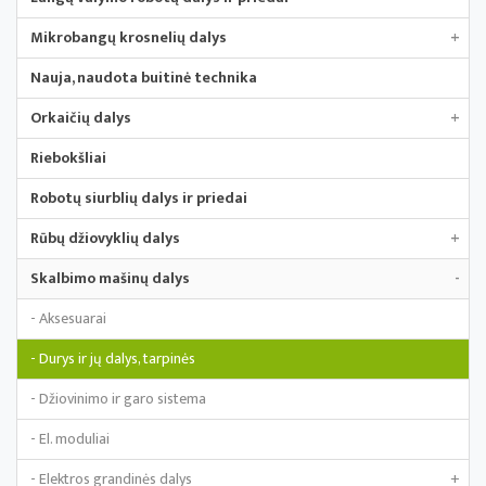
Mikrobangų krosnelių dalys
+
Nauja, naudota buitinė technika
Orkaičių dalys
+
Riebokšliai
Robotų siurblių dalys ir priedai
Rūbų džiovyklių dalys
+
Skalbimo mašinų dalys
-
- Aksesuarai
- Durys ir jų dalys, tarpinės
- Džiovinimo ir garo sistema
- El. moduliai
- Elektros grandinės dalys
+