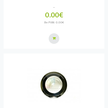
..
0.00€
Be PVM: 0.00€