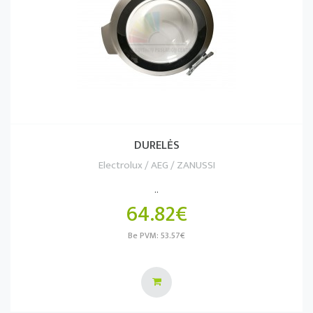
DURELĖS
Electrolux / AEG / ZANUSSI
..
64.82€
Be PVM: 53.57€