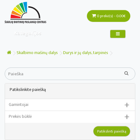
0 prekė(s) - 0.00€
Kategorijos
Skalbimo mašinų dalys
Durys ir jų dalys, tarpinės
Patikslinkite paiešką
+
Gamintojai
+
Prekės būklė
Amica / Hansa
ARDO
Ardyta dėvėta (AD)
Patikslinti paiešką
BOSCH / SIEMENS
Ardyta nauja (AN)