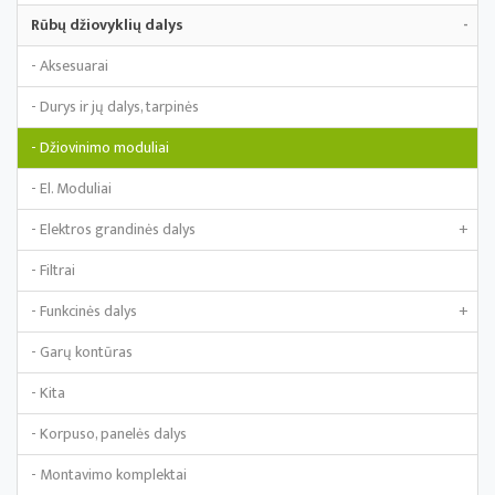
Rūbų džiovyklių dalys
-
- Aksesuarai
- Durys ir jų dalys, tarpinės
- Džiovinimo moduliai
- El. Moduliai
- Elektros grandinės dalys
+
- Filtrai
- Funkcinės dalys
+
- Garų kontūras
- Kita
- Korpuso, panelės dalys
- Montavimo komplektai