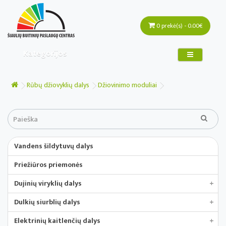
0 prekė(s) - 0.00€
Kategorijos
Rūbų džiovyklių dalys
Džiovinimo moduliai
Vandens šildytuvų dalys
Priežiūros priemonės
Dujinių viryklių dalys
+
Dulkių siurblių dalys
+
Elektrinių kaitlenčių dalys
+