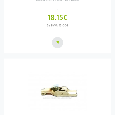
..
18.15€
Be PVM: 15.00€