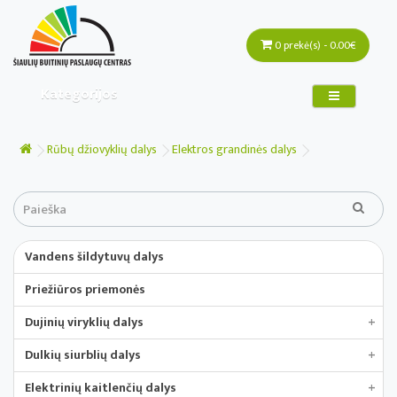
0 prekė(s) - 0.00€
Kategorijos
Rūbų džiovyklių dalys
Elektros grandinės dalys
Vandens šildytuvų dalys
Priežiūros priemonės
Dujinių viryklių dalys
+
Dulkių siurblių dalys
+
Elektrinių kaitlenčių dalys
+