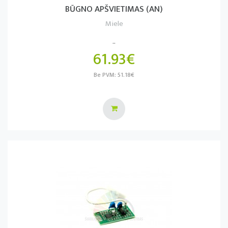
BŪGNO APŠVIETIMAS (AN)
Miele
..
61.93€
Be PVM: 51.18€