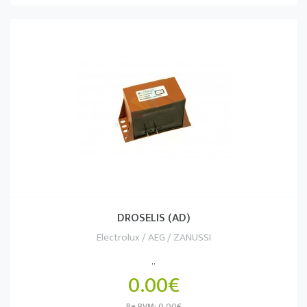
DROSELIS (AD)
Electrolux / AEG / ZANUSSI
..
0.00€
Be PVM: 0.00€