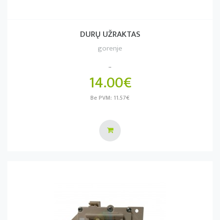
DURŲ UŽRAKTAS
gorenje
..
14.00€
Be PVM: 11.57€