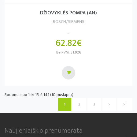
DŽIOVYKLĖS POMPA (AN)
BOSCH/SIEMENS
..
62.82€
Be PVM: 51.92€
Rodoma nuo 1 iki 15 iš 141 (10 puslapių)
1
2
3
>
>|
Naujienlaiškio prenumerata