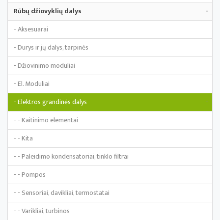
Rūbų džiovyklių dalys
-
- Aksesuarai
- Durys ir jų dalys, tarpinės
- Džiovinimo moduliai
- El. Moduliai
- Elektros grandinės dalys
-
- - Kaitinimo elementai
- - Kita
- - Paleidimo kondensatoriai, tinklo filtrai
- - Pompos
- - Sensoriai, davikliai, termostatai
- - Varikliai, turbinos