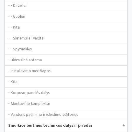
- - Dirželiai
- - Guoliai
- - Kita
- - Skriemuliai, varžtai
- - Spyruoklės
- Hidraulinė sistema
- Instaliavimo medžiagos
- Kita
- Korpuso, panelės dalys
- Montavimo komplektai
- Vandens paėmimo ir išleidimo sektorius
Smulkios buitinės technikos dalys ir priedai
+