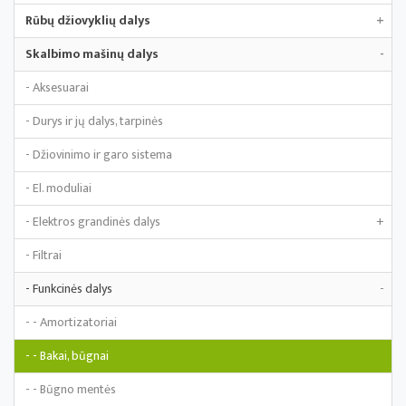
Rūbų džiovyklių dalys
+
Skalbimo mašinų dalys
-
- Aksesuarai
- Durys ir jų dalys, tarpinės
- Džiovinimo ir garo sistema
- El. moduliai
- Elektros grandinės dalys
+
- Filtrai
- Funkcinės dalys
-
- - Amortizatoriai
- - Bakai, būgnai
- - Būgno mentės