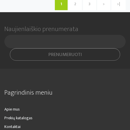
1
2
3
>
>|
Naujienlaiškio prenumerata
PRENUMERUOTI
Pagrindinis meniu
Apie mus
Prekių katalogas
Kontaktai