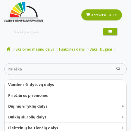
0 prekė(s) - 0.00€
Kategorijos
Skalbimo mašinų dalys
Funkcinės dalys
Bakai, būgnai
Vandens šildytuvų dalys
Priežiūros priemonės
Dujinių viryklių dalys
+
Dulkių siurblių dalys
+
Elektrinių kaitlenčių dalys
+