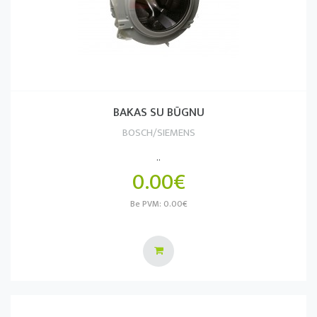
BAKAS SU BŪGNU
BOSCH/SIEMENS
..
0.00€
Be PVM: 0.00€