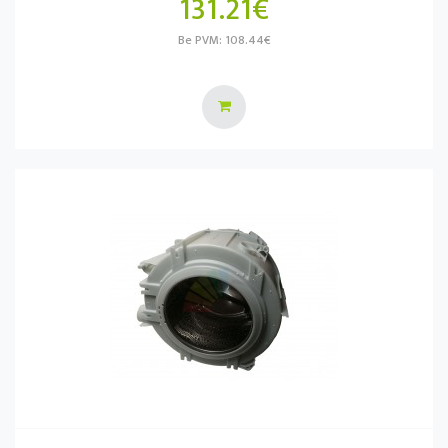
131.21€
Be PVM: 108.44€