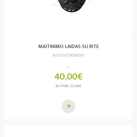
MAITINIMO LAIDAS SU RITE
BOSCH/SIEMENS
..
40.00€
Be PVM: 33.06€