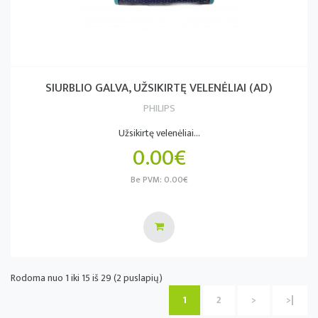
SIURBLIO GALVA, UŽSIKIRTĘ VELENĖLIAI (AD)
PHILIPS
Užsikirtę velenėliai...
0.00€
Be PVM: 0.00€
Rodoma nuo 1 iki 15 iš 29 (2 puslapių)
1
2
>
>|