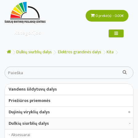
0 prekė(s) - 0.00€
Kategorijos
Dulkių siurblių dalys
Elektros grandinės dalys
Kita
Vandens šildytuvų dalys
Priežiūros priemonės
Dujinių viryklių dalys
+
Dulkių siurblių dalys
-
- Aksesuarai