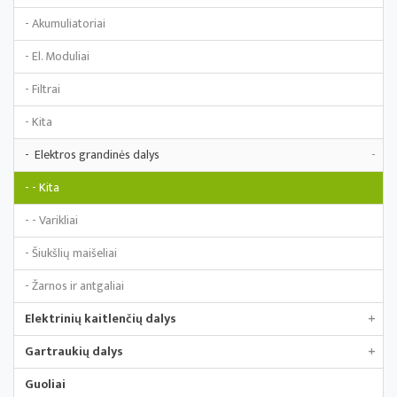
- Akumuliatoriai
- El. Moduliai
- Filtrai
- Kita
- Elektros grandinės dalys
-
- - Kita
- - Varikliai
- Šiukšlių maišeliai
- Žarnos ir antgaliai
Elektrinių kaitlenčių dalys
+
Gartraukių dalys
+
Guoliai