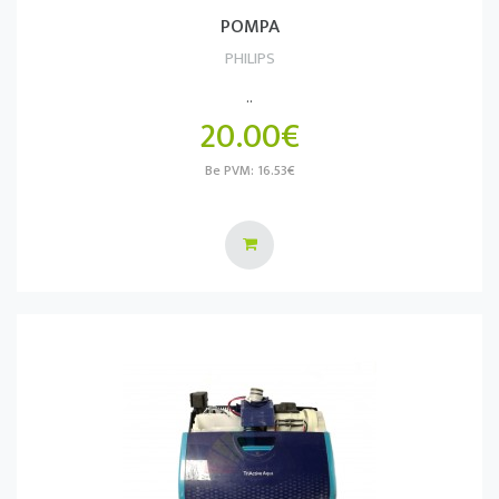
POMPA
PHILIPS
..
20.00€
Be PVM: 16.53€