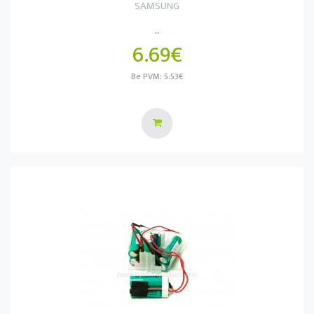
SAMSUNG
..
6.69€
Be PVM: 5.53€