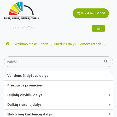
0 prekė(s) - 0.00€
Kategorijos
Skalbimo mašinų dalys
Funkcinės dalys
Amortizatoriai
Vandens šildytuvų dalys
Priežiūros priemonės
Dujinių viryklių dalys
+
Dulkių siurblių dalys
+
Elektrinių kaitlenčių dalys
+