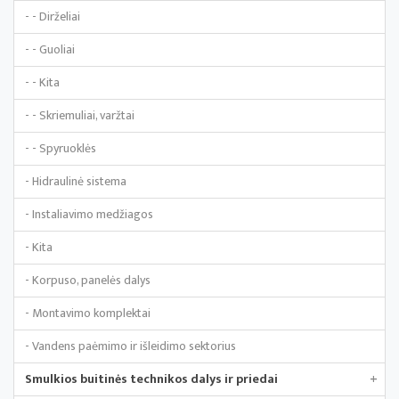
- - Dirželiai
- - Guoliai
- - Kita
- - Skriemuliai, varžtai
- - Spyruoklės
- Hidraulinė sistema
- Instaliavimo medžiagos
- Kita
- Korpuso, panelės dalys
- Montavimo komplektai
- Vandens paėmimo ir išleidimo sektorius
Smulkios buitinės technikos dalys ir priedai
+