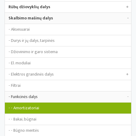
Rūbų džiovyklių dalys
+
Skalbimo mašinų dalys
-
- Aksesuarai
- Durys ir jų dalys, tarpinės
- Džiovinimo ir garo sistema
- El. moduliai
- Elektros grandinės dalys
+
- Filtrai
- Funkcinės dalys
-
- - Amortizatoriai
- - Bakai, būgnai
- - Būgno mentės