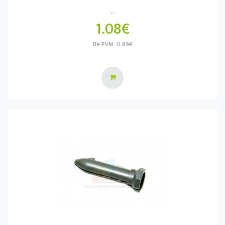
..
1.08€
Be PVM: 0.89€