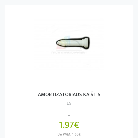
AMORTIZATORIAUS KAIŠTIS
LG
..
1.97€
Be PVM: 1.63€