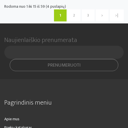
Rodoma nuo 1 iki 15 iš 59 (4 puslapių)
1
2
3
>
>|
Naujienlaiškio prenumerata
PRENUMERUOTI
Pagrindinis meniu
Apie mus
Prekių katalogas